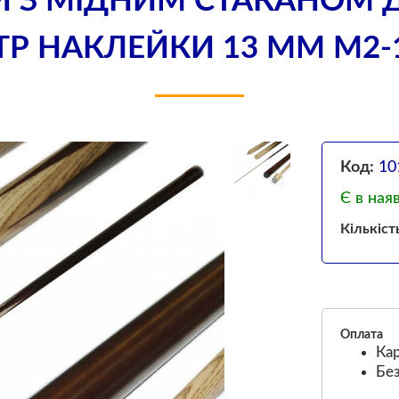
Й З МІДНИМ СТАКАНОМ 
ТР НАКЛЕЙКИ 13 ММ M2-1
Код:
10
Є в ная
Кількіст
Оплата
Кар
Без