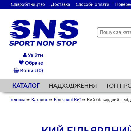
Співробітництво
Доставка
Способи оплати
Поверн
Увійти
Обране
Кошик (0)
КАТАЛОГ
НАДХОДЖЕННЯ
ТОП ПР
Головна
➠
Каталог
➠
Більярдні Киї
➠ Кий більярдний з мі