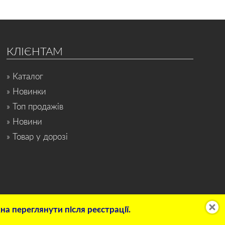
КЛІЄНТАМ
» Каталог
» Новинки
» Топ продажів
» Новини
» Товар у дорозі
а переглянути після реєстрації.