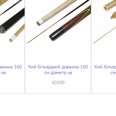
овжина 160
Кий більярдний довжина 160
Кий білья
 на
см діаметр на
см
10100