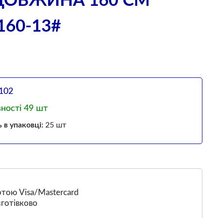
ДОВЖИНА 160 СМ
60-13#
102
вності 49 шт
ь в упаковці:
25 шт
тою Visa/Mastercard
готівково