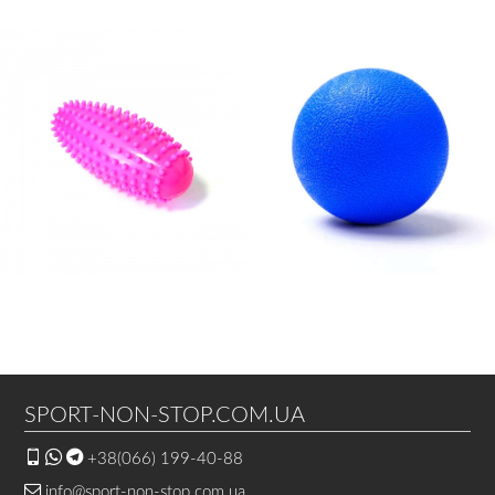
SPORT-NON-STOP.COM.UA
+38(066) 199-40-88
info@sport-non-stop.com.ua