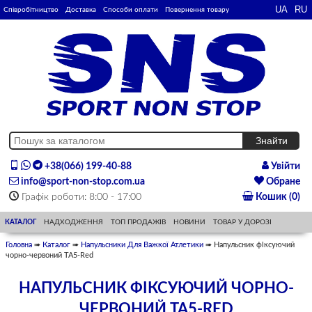
Співробітництво
Доставка
Способи оплати
Повернення товару
+38(066) 199-40-88
Увійти
info@sport-non-stop.com.ua
Обране
Графік роботи: 8:00 - 17:00
Кошик (0)
КАТАЛОГ
НАДХОДЖЕННЯ
ТОП ПРОДАЖІВ
НОВИНИ
ТОВАР У ДОРОЗІ
Головна
➠
Каталог
➠
Напульсники Для Важкої Атлетики
➠ Напульсник фіксуючий
чорно-червоний ТА5-Red
НАПУЛЬСНИК ФІКСУЮЧИЙ ЧОРНО-
ЧЕРВОНИЙ ТА5-RED