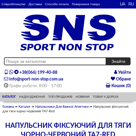
Співробітництво
Доставка
Способи оплати
Повернення товару
+38(066) 199-40-88
Увійти
info@sport-non-stop.com.ua
Обране
Графік роботи: 8:00 - 17:00
Кошик (0)
КАТАЛОГ
НАДХОДЖЕННЯ
ТОП ПРОДАЖІВ
НОВИНИ
ТОВАР У ДОРОЗІ
Головна
➠
Каталог
➠
Напульсники Для Важкої Атлетики
➠ Напульсник фіксуючий
для тяги чорно-червоний ТА7-Red
НАПУЛЬСНИК ФІКСУЮЧИЙ ДЛЯ ТЯГИ
ЧОРНО-ЧЕРВОНИЙ ТА7-RED