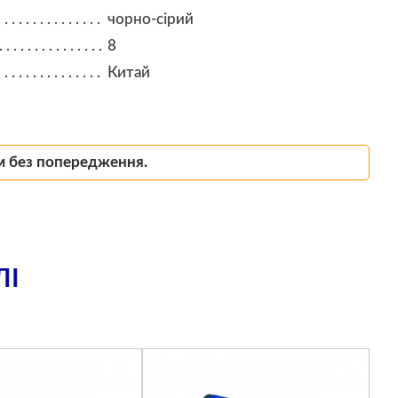
чорно-сірий
8
Китай
м без попередження.
ЛІ