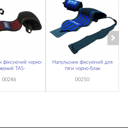
к фіксуючий чорно-
Напульсник фіксуючий для
Н
рвоний ТА5-
тяги чорно-блак
00246
00250