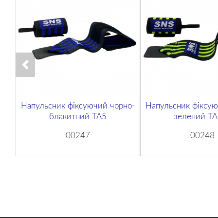
Напульсник фіксуючий чорно-
Напульсник фіксую
блакитний ТА5
зелений Т
00247
00248