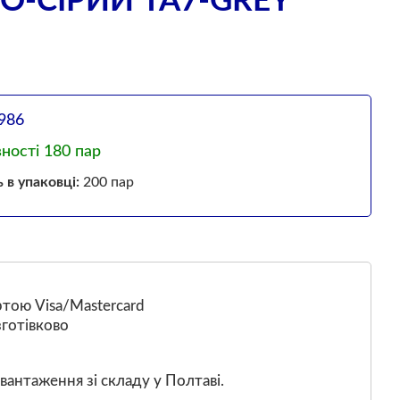
-СІРИЙ TA7-GREY
986
вності 180 пар
ь в упаковці:
200 пар
тою Visa/Mastercard
готівково
вантаження зі складу у Полтаві.