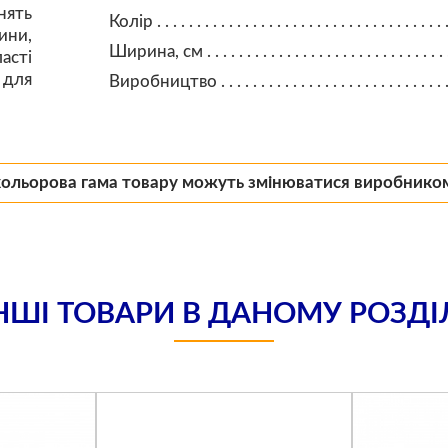
нять
Колір
ини,
Ширина, см
асті
 для
Виробництво
кольорова гама товару можуть змінюватися виробнико
НШІ ТОВАРИ В ДАНОМУ РОЗДІ