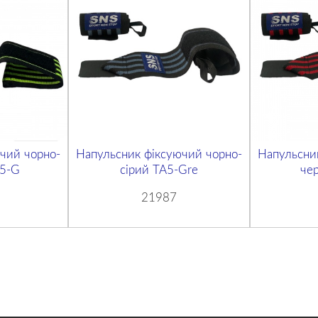
чий чорно-
Напульсник фіксуючий чорно-
Напульсни
А5-G
сірий TA5-Gre
че
21987