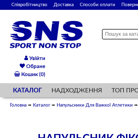
Співробітництво
Доставка
Способи оплати
Поверн
Увійти
Обране
Кошик (0)
КАТАЛОГ
НАДХОДЖЕННЯ
ТОП ПР
Головна
➠
Каталог
➠
Напульсники Для Важкої Атлетики
➠ 