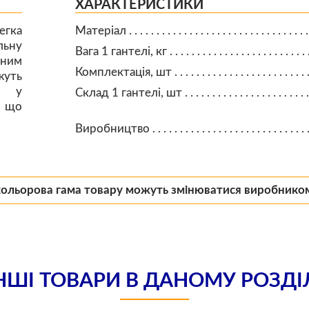
ХАРАКТЕРИСТИКИ
егка
Матеріал
льну
Вага 1 гантелі, кг
тним
Комплектація, шт
жуть
і у
Склад 1 гантелі, шт
, що
Виробництво
кольорова гама товару можуть змінюватися виробнико
НШІ ТОВАРИ В ДАНОМУ РОЗДІ