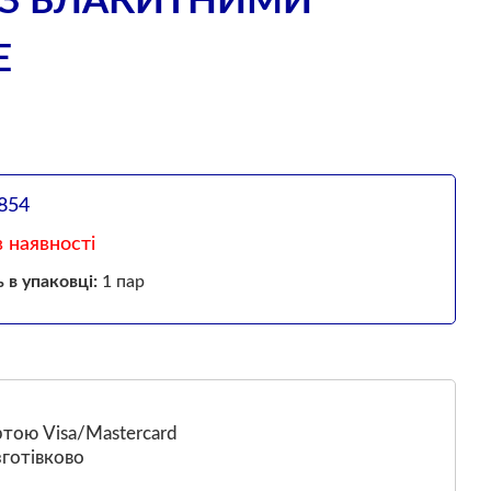
Г З БЛАКИТНИМИ
E
854
 наявності
ь в упаковці:
1 пар
тою Visa/Mastercard
готівково