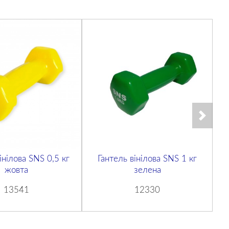
інілова SNS 0,5 кг
Гантель вінілова SNS 1 кг
Га
жовта
зелена
13541
12330