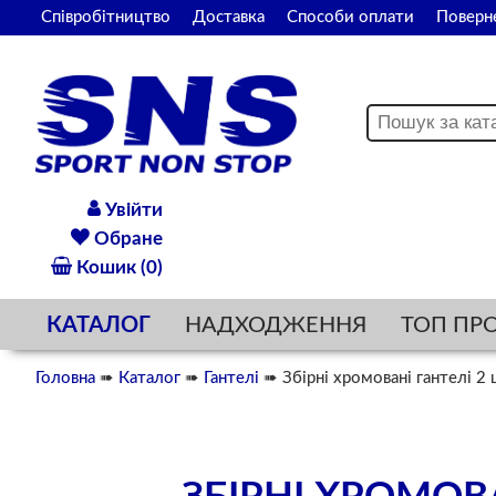
Співробітництво
Доставка
Способи оплати
Поверн
Увійти
Обране
Кошик (0)
КАТАЛОГ
НАДХОДЖЕННЯ
ТОП ПР
Головна
➠
Каталог
➠
Гантелі
➠ Збірні хромовані гантелі 2