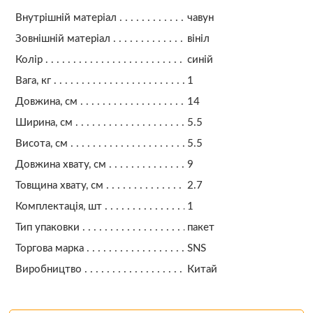
Внутрішній матеріал
чавун
Зовнішній матеріал
вініл
Колір
синій
Вага, кг
1
Довжина, см
14
Ширина, см
5.5
Висота, см
5.5
Довжина хвату, см
9
Товщина хвату, см
2.7
Комплектація, шт
1
Тип упаковки
пакет
Торгова марка
SNS
Виробництво
Китай