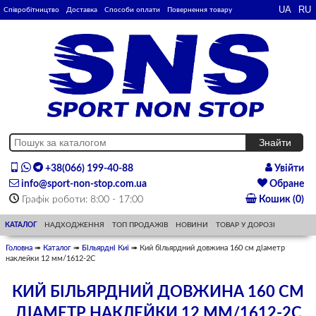
Співробітництво
Доставка
Способи оплати
Повернення товару
+38(066) 199-40-88
Увійти
info@sport-non-stop.com.ua
Обране
Графік роботи: 8:00 - 17:00
Кошик (0)
КАТАЛОГ
НАДХОДЖЕННЯ
ТОП ПРОДАЖІВ
НОВИНИ
ТОВАР У ДОРОЗІ
Головна
➠
Каталог
➠
Більярдні Киї
➠ Кий більярдний довжина 160 см діаметр
наклейки 12 мм/1612-2С
КИЙ БІЛЬЯРДНИЙ ДОВЖИНА 160 СМ
ДІАМЕТР НАКЛЕЙКИ 12 ММ/1612-2С