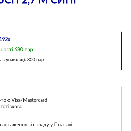
CH 2,7 М СИНІ
192s
вності 680 пар
ь в упаковці:
300 пар
тою Visa/Mastercard
готівково
вантаження зі складу у Полтаві.