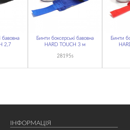
і бавовна
Бинти боксерські бавовна
Бинти бо
 2,7
HARD TOUCH 3 м
HAR
28195s
ІНФОРМАЦІЯ