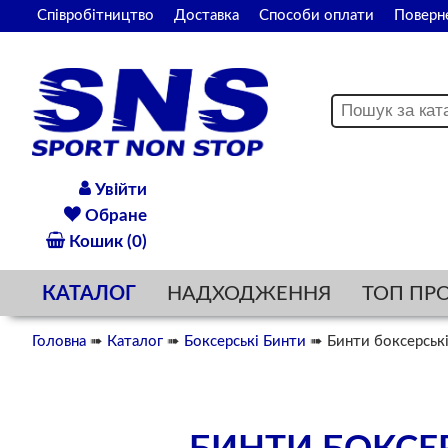
Співробітництво
Доставка
Способи оплати
Поверн
Увійти
Обране
Кошик (0)
КАТАЛОГ
НАДХОДЖЕННЯ
ТОП ПР
Головна
➠
Каталог
➠
Боксерські Бинти
➠ Бинти боксерські