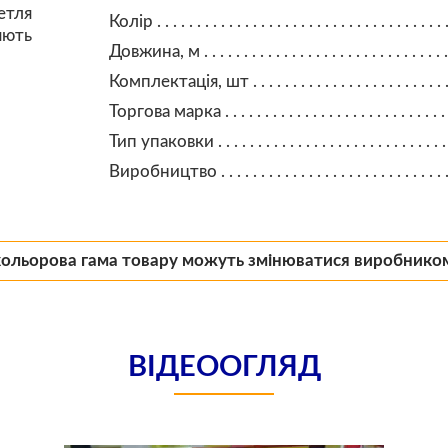
етля
Колір
яють
Довжина, м
Комплектація, шт
Торгова марка
Тип упаковки
Виробництво
кольорова гама товару можуть змінюватися виробнико
ВІДЕООГЛЯД