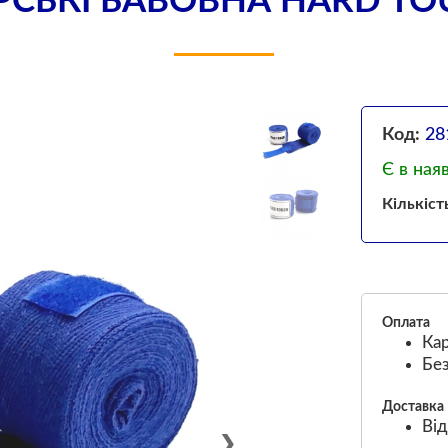
СЬКІ БАВОВНА HARD TOU
Код:
28
Є в ная
Кількіст
Оплата
Кар
Без
Доставка
Від
❯