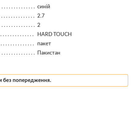
синій
2.7
2
HARD TOUCH
пакет
Пакистан
м без попередження.