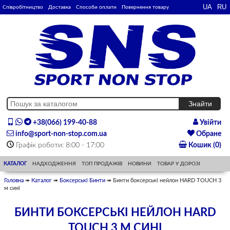
Співробітництво
Доставка
Способи оплати
Повернення товару
+38(066) 199-40-88
Увійти
info@sport-non-stop.com.ua
Обране
Графік роботи: 8:00 - 17:00
Кошик (0)
КАТАЛОГ
НАДХОДЖЕННЯ
ТОП ПРОДАЖІВ
НОВИНИ
ТОВАР У ДОРОЗІ
Головна
➠
Каталог
➠
Боксерські Бинти
➠ Бинти боксерські нейлон HARD TOUCH 3
м сині
БИНТИ БОКСЕРСЬКІ НЕЙЛОН HARD
TOUCH 3 М СИНІ