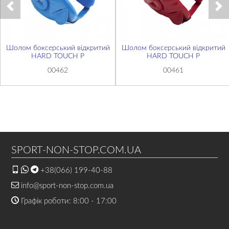
Шолом боксерський відкритий
Шолом боксерський відкритий
HARD TOUCH P
HARD TOUCH P
00462
00461
SPORT-NON-STOP.COM.UA
+38(066) 199-40-88
info@sport-non-stop.com.ua
Графік роботи: 8:00 - 17:00