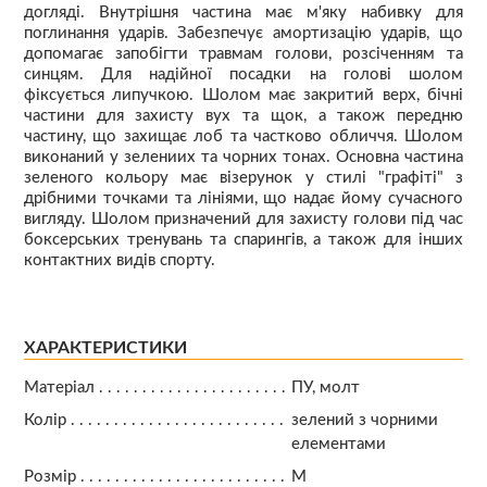
догляді. Внутрішня частина має м'яку набивку для
поглинання ударів. Забезпечує амортизацію ударів, що
допомагає запобігти травмам голови, розсіченням та
синцям. Для надійної посадки на голові шолом
фіксується липучкою. Шолом має закритий верх, бічні
частини для захисту вух та щок, а також передню
частину, що захищає лоб та частково обличчя. Шолом
виконаний у зелениих та чорних тонах. Основна частина
зеленого кольору має візерунок у стилі "графіті" з
дрібними точками та лініями, що надає йому сучасного
вигляду. Шолом призначений для захисту голови під час
боксерських тренувань та спарингів, а також для інших
контактних видів спорту.
ХАРАКТЕРИСТИКИ
Матеріал
ПУ, молт
Колір
зелений з чорними
елементами
Розмір
М