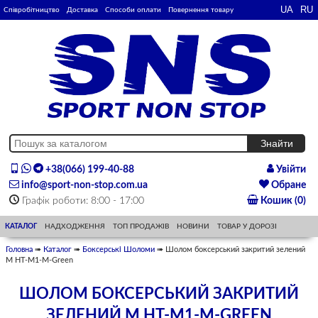
Співробітництво
Доставка
Способи оплати
Повернення товару
+38(066) 199-40-88
Увійти
info@sport-non-stop.com.ua
Обране
Графік роботи: 8:00 - 17:00
Кошик (0)
КАТАЛОГ
НАДХОДЖЕННЯ
ТОП ПРОДАЖІВ
НОВИНИ
ТОВАР У ДОРОЗІ
Головна
➠
Каталог
➠
Боксерські Шоломи
➠ Шолом боксерський закритий зелений
М HT-M1-M-Green
ШОЛОМ БОКСЕРСЬКИЙ ЗАКРИТИЙ
ЗЕЛЕНИЙ М HT-M1-M-GREEN