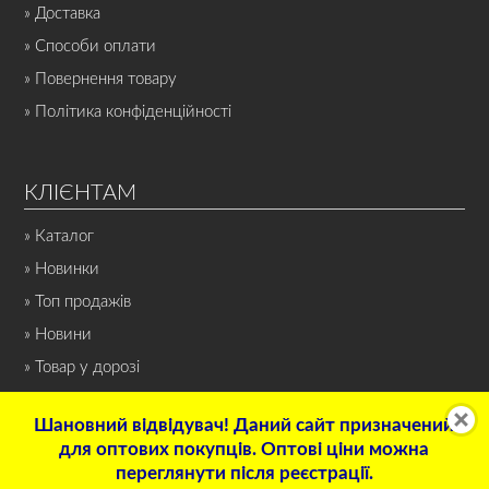
» Доставка
» Способи оплати
» Повернення товару
» Політика конфіденційності
КЛІЄНТАМ
» Каталог
» Новинки
» Топ продажів
» Новини
» Товар у дорозі
Шановний відвідувач! Даний сайт призначений
для оптових покупців. Оптові ціни можна
переглянути після реєстрації.
© 2022 Інтернет-магазин «СПОРТ-НОН-СТОП». Всі права захищені.