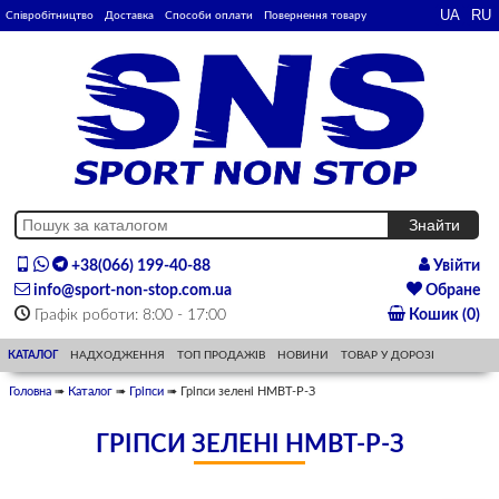
Співробітництво
Доставка
Способи оплати
Повернення товару
+38(066) 199-40-88
Увійти
info@sport-non-stop.com.ua
Обране
Графік роботи: 8:00 - 17:00
Кошик (0)
КАТАЛОГ
НАДХОДЖЕННЯ
ТОП ПРОДАЖІВ
НОВИНИ
ТОВАР У ДОРОЗІ
Головна
➠
Каталог
➠
Гріпси
➠ Гріпси зелені НМВТ-Р-З
ГРІПСИ ЗЕЛЕНІ НМВТ-Р-З