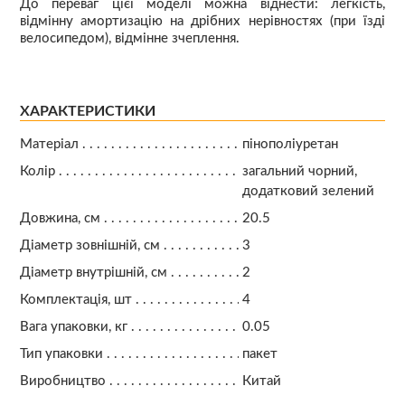
До переваг цієї моделі можна віднести: легкість,
відмінну амортизацію на дрібних нерівностях (при їзді
велосипедом), відмінне зчеплення.
ХАРАКТЕРИСТИКИ
Матеріал
пінополіуретан
Колір
загальний чорний,
додатковий зелений
Довжина, см
20.5
Діаметр зовнішній, см
3
Діаметр внутрішній, см
2
Комплектація, шт
4
Вага упаковки, кг
0.05
Тип упаковки
пакет
Виробництво
Китай