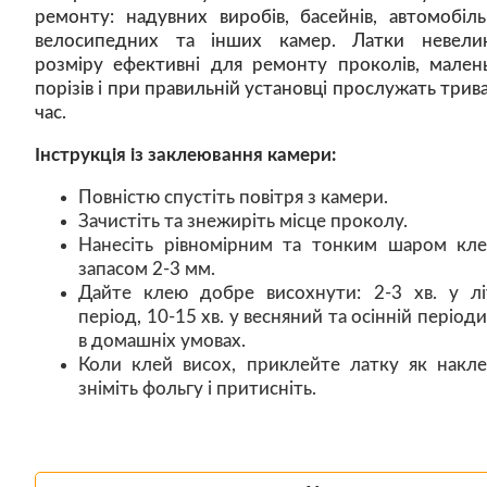
ремонту: надувних виробів, басейнів, автомобіль
велосипедних та інших камер. Латки невели
розміру ефективні для ремонту проколів, мален
порізів і при правильній установці прослужать трив
час.
Інструкція із заклеювання камери:
Повністю спустіть повітря з камери.
Зачистіть та знежиріть місце проколу.
Нанесіть рівномірним та тонким шаром кле
запасом 2-3 мм.
Дайте клею добре висохнути: 2-3 хв. у лі
період, 10-15 хв. у весняний та осінній періоди
в домашніх умовах.
Коли клей висох, приклейте латку як накле
зніміть фольгу і притисніть.