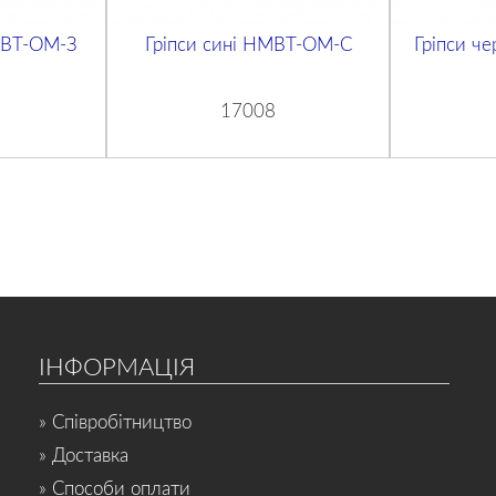
МВТ-OM-З
Гріпси сині НМВТ-OM-С
Гріпси ч
17008
ІНФОРМАЦІЯ
» Співробітництво
» Доставка
» Способи оплати