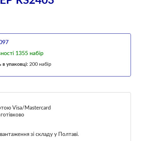
Р RS2403
097
вності 1355 набір
ь в упаковці:
200 набір
тою Visa/Mastercard
готівково
вантаження зі складу у Полтаві.