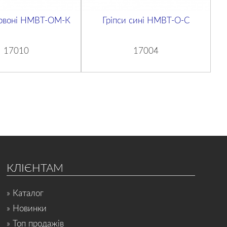
ервоні НМВТ-OM-К
Гріпси сині HMBT-O-С
17010
17004
КЛІЄНТАМ
» Каталог
» Новинки
» Топ продажів