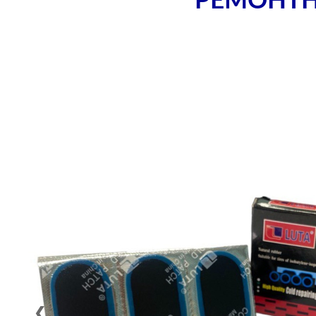
РЕМОНТН
❮