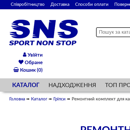
Співробітництво
Доставка
Способи оплати
Поверн
Увійти
Обране
Кошик (0)
КАТАЛОГ
НАДХОДЖЕННЯ
ТОП ПР
Головна
➠
Каталог
➠
Гріпси
➠ Ремонтний комплект для к