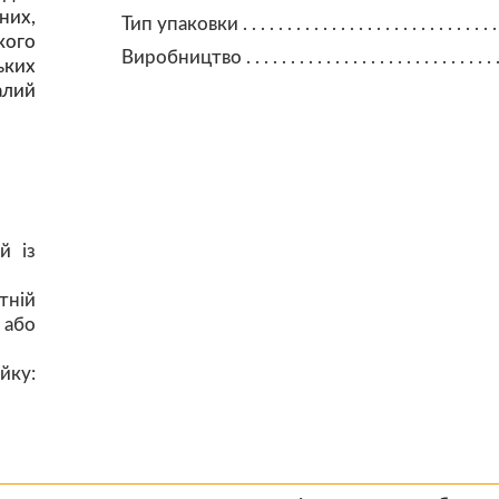
них,
Тип упаковки
кого
Виробництво
ьких
алий
й із
тній
 або
йку: