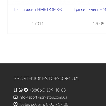
Гріпси жовті НМВТ-OM-Ж
Гріпси зелені Н
17011
17009
SPORT-NON-STOP.COM.UA
+38(066) 199-40-88
info@sport-non-stop.com.ua
Графік роботи: 8:00 - 17:00