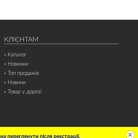
КЛІЄНТАМ
» Каталог
» Новинки
» Топ продажів
» Новини
» Товар у дорозі
а переглянути після реєстрації.