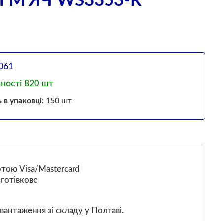
М'ЯЧ WS3353-R
061
вності 820 шт
ь в упаковці:
150 шт
тою Visa/Mastercard
готівково
вантаження зі складу у Полтаві.