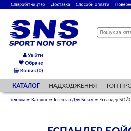
Співробітництво
Доставка
Способи оплати
Поверн
Увійти
Обране
Кошик (0)
КАТАЛОГ
НАДХОДЖЕННЯ
ТОП ПР
Головна
➠
Каталог
➠
Інвентар Для Боксу
➠ Еспандер БОЙО