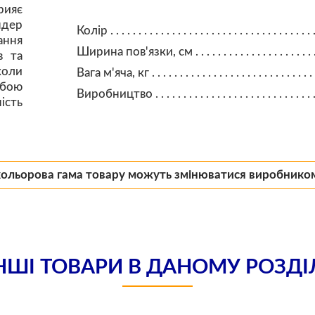
рияє
дер
Колір
ання
Ширина пов'язки, см
в та
коли
Вага м'яча, кг
 бою
Виробництво
ість
кольорова гама товару можуть змінюватися виробнико
НШІ ТОВАРИ В ДАНОМУ РОЗДІ