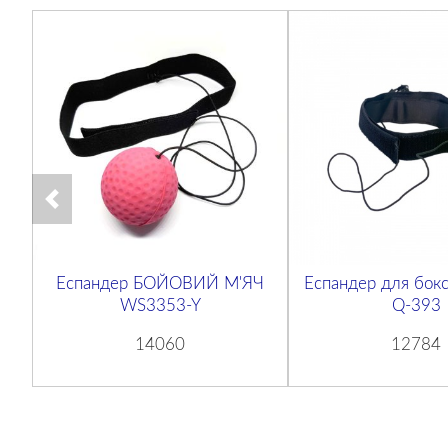
Еспандер БОЙОВИЙ М'ЯЧ
Еспандер для бокс
WS3353-Y
Q-393
14060
12784