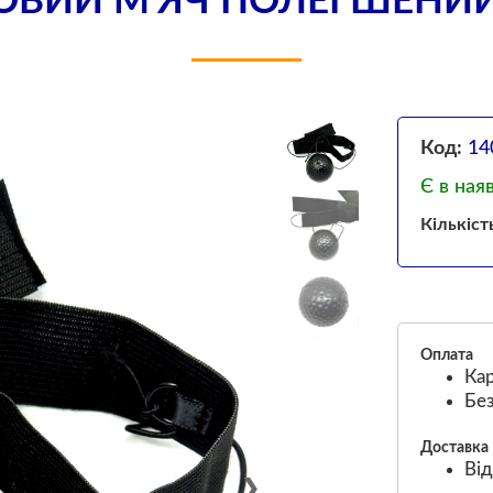
ОВИЙ М'ЯЧ ПОЛЕГШЕНИЙ 
Код:
14
Є в ная
Кількіст
Оплата
Кар
Без
Доставка
Від
❯