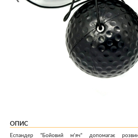
ОПИС
Еспандер "Бойовий м'яч" допомагає розви