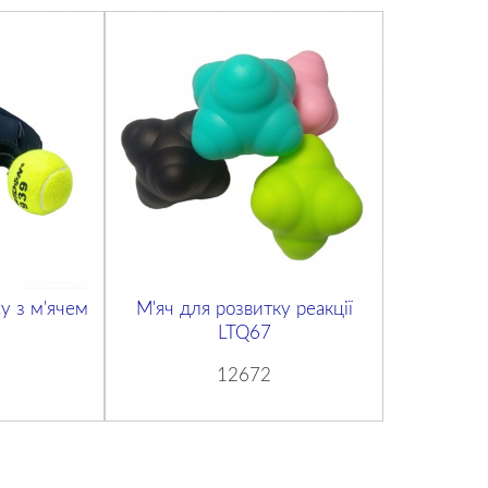
у з м'ячем
М'яч для розвитку реакції
LTQ67
12672