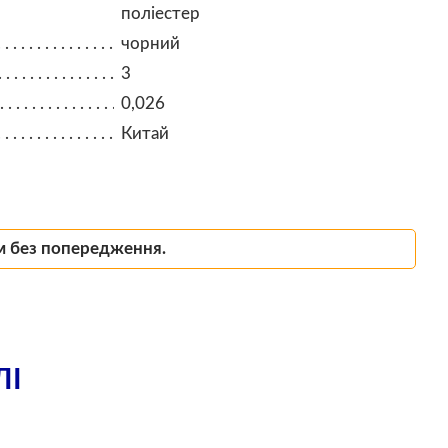
поліестер
чорний
3
0,026
Китай
м без попередження.
ЛІ