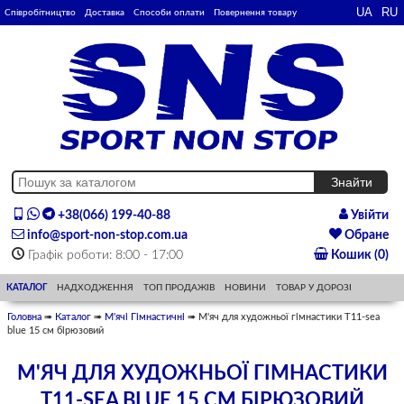
Співробітництво
Доставка
Способи оплати
Повернення товару
+38(066) 199-40-88
Увійти
info@sport-non-stop.com.ua
Обране
Графік роботи: 8:00 - 17:00
Кошик (0)
КАТАЛОГ
НАДХОДЖЕННЯ
ТОП ПРОДАЖІВ
НОВИНИ
ТОВАР У ДОРОЗІ
Головна
➠
Каталог
➠
М'ячі Гімнастичні
➠ М'яч для художньої гімнастики T11-sea
blue 15 см бірюзовий
М'ЯЧ ДЛЯ ХУДОЖНЬОЇ ГІМНАСТИКИ
T11-SEA BLUE 15 СМ БІРЮЗОВИЙ