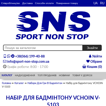
Співробітництво
Доставка
Способи оплати
Повернення товару
+38(066) 199-40-88
Увійти
info@sport-non-stop.com.ua
Обране
Графік роботи: 8:00 - 17:00
Кошик (0)
КАТАЛОГ
НАДХОДЖЕННЯ
ТОП ПРОДАЖІВ
НОВИНИ
ТОВАР У ДОРОЗІ
Головна
➠
Каталог
➠
Набори Для Гри В Бадмінтон
➠ Набір для бадмінтону VCHOIN
V-5103
НАБІР ДЛЯ БАДМІНТОНУ VCHOIN V-
5103