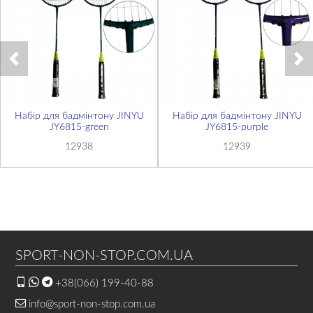
Набір для бадмінтону JINYU
Набір для бадмінтону JINYU
JY6815-green
JY6815-purple
12938
12939
SPORT-NON-STOP.COM.UA
+38(066) 199-40-88
info@sport-non-stop.com.ua