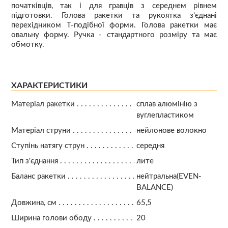
початківців, так і для гравців з середнем рівнем
підготовки. Голова ракетки та рукоятка з'єднані
перехідником Т-подібної форми. Голова ракетки має
овальну форму. Ручка - стандартного розміру та має
обмотку.
ХАРАКТЕРИСТИКИ
Матеріал ракетки
сплав алюмінію з
вуглепластиком
Матеріал струни
нейлонове волокно
Ступінь натягу струн
середня
Тип з'єднання
лите
Баланс ракетки
нейтральна(EVEN-
BALANCE)
Довжина, см
65,5
Ширина голови ободу
20