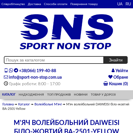
Співробітництво
Доставка
Способи оплати
Повернення товару
+38(066) 199-40-88
Увійти
info@sport-non-stop.com.ua
Обране
Графік роботи: 8:00 - 17:00
Кошик (0)
КАТАЛОГ
НАДХОДЖЕННЯ
ТОП ПРОДАЖІВ
НОВИНИ
ТОВАР У ДОРОЗІ
Головна
➠
Каталог
➠
Волейбольні М'ячі
➠ М'яч волейбольний DAIWEISI біло-жовтий
BA-2501-Yellow
М'ЯЧ ВОЛЕЙБОЛЬНИЙ DAIWEISI
БІЛО-ЖОВТИЙ BA-2501-YELLOW