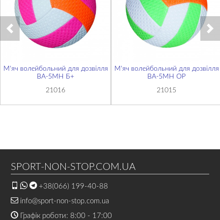
М'яч волейбольний для дозвілля
М'яч волейбольний для дозвілля
BA-5MH Б+
BA-5MH ОР
21016
21015
SPORT-NON-STOP.COM.UA
+38(066) 199-40-88
info@sport-non-stop.com.ua
Графік роботи: 8:00 - 17:00