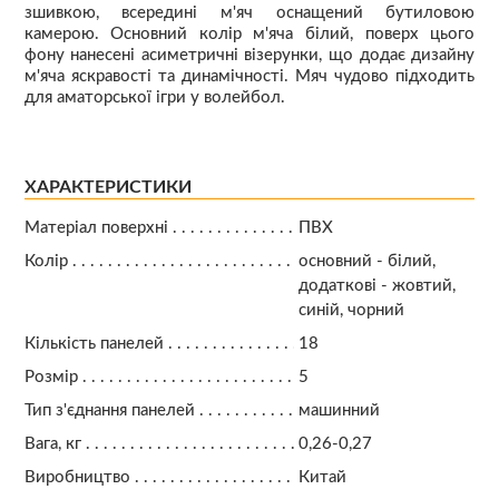
зшивкою, всередині м'яч оснащений бутиловою
камерою. Основний колір м'яча білий, поверх цього
фону нанесені асиметричні візерунки, що додає дизайну
м'яча яскравості та динамічності. Мяч чудово підходить
для аматорської ігри у волейбол.
ХАРАКТЕРИСТИКИ
Матеріал поверхні
ПВХ
Колір
основний - білий,
додаткові - жовтий,
синій, чорний
Кількість панелей
18
Розмір
5
Тип з'єднання панелей
машинний
Вага, кг
0,26-0,27
Виробництво
Китай