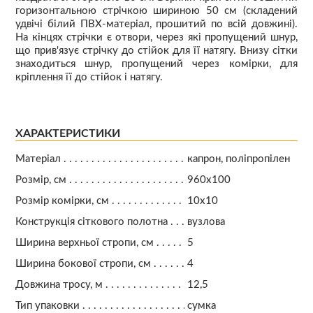
горизонтальною стрічкою шириною 50 см (складений
удвічі білий ПВХ-матеріал, прошитий по всій довжині).
На кінцях стрічки є отвори, через які пропущений шнур,
що прив'язує стрічку до стійок для її натягу. Внизу сітки
знаходиться шнур, пропущений через комірки, для
кріплення її до стійок і натягу.
ХАРАКТЕРИСТИКИ
Матеріал
капрон, поліпропілен
Розмір, см
960х100
Розмір комірки, см
10х10
Конструкція сіткового полотна
вузлова
Ширина верхньої стропи, см
5
Ширина бокової стропи, см
4
Довжина тросу, м
12,5
Тип упаковки
сумка