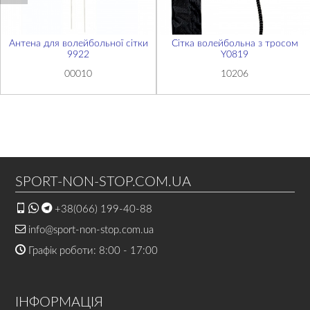
Антена для волейбольної сітки
Сітка волейбольна з тросом
9922
Y0819
00010
10206
SPORT-NON-STOP.COM.UA
+38(066) 199-40-88
info@sport-non-stop.com.ua
Графік роботи: 8:00 - 17:00
ІНФОРМАЦІЯ