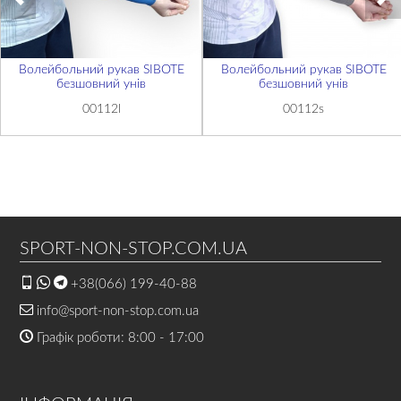
Волейбольний рукав SIBOTE
Волейбольний рукав SIBOTE
безшовний унів
безшовний унів
00112l
00112s
SPORT-NON-STOP.COM.UA
+38(066) 199-40-88
info@sport-non-stop.com.ua
Графік роботи: 8:00 - 17:00