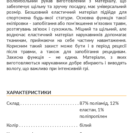
Волейбольний рукав виготовлений з матеріалу, що
забезпечує щільну та зручну посадку, має універсальний
розмір. Безшовний еластичний матеріал підійде для
спортсмена будь-якої статури. Основна функція такої
екіпіровки - запобігання або пом'якшення м'язових травм,
розтягувань зв'язок і сухожиль. Міцний та щільний, але
водночас еластичний матеріал нарукавників допомагає
тканинам, приймаючи на себе частину навантаження.
Корисним такий захист може бути і в період рецесії
після травми, а також для запобігання рецидивам.
Захисна функція – не єдина. Матеріали, з яких
виготовляються нарукавники добре вбирають і виводять
вологу, що важливо при інтенсивній грі.
ХАРАКТЕРИСТИКИ
Склад
87% поліамід, 12%
еластан, 1%
поліпропілен
Колір
білий