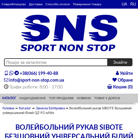
Співробітництво
Доставка
Способи оплати
Повернення товару
+38(066) 199-40-88
Увійти
info@sport-non-stop.com.ua
Обране
Графік роботи: 8:00 - 17:00
Кошик (0)
КАТАЛОГ
НАДХОДЖЕННЯ
ТОП ПРОДАЖІВ
НОВИНИ
ТОВАР У ДОРОЗІ
Головна
➠
Каталог
➠
Захисна Екіпіровка
➠ Волейбольний рукав SIBOTE безшовний
універсальний білий QZ-P2 white
ВОЛЕЙБОЛЬНИЙ РУКАВ SIBOTE
БЕЗШОВНИЙ УНІВЕРСАЛЬНИЙ БІЛИЙ