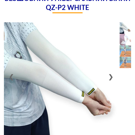
QZ-P2 WHITE
❮
❯