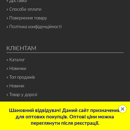
» Доставка
» Способи оплати
» Повернення товару
» Політика конфіденційності
КЛІЄНТАМ
» Каталог
» Новинки
» Топ продажів
» Новини
» Товар у дорозі
Шановний відвідувач! Даний сайт призначений
для оптових покупців. Оптові ціни можна
переглянути після реєстрації.
© 2022 Інтернет-магазин «СПОРТ-НОН-СТОП». Всі права захищені.