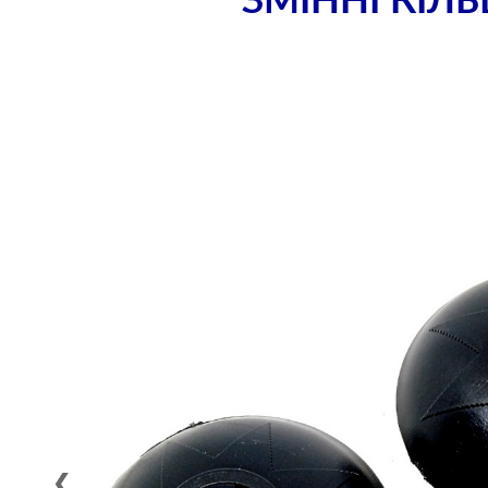
ЗМІННІ КІЛ
❮