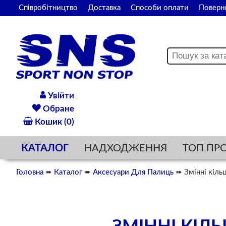
Співробітництво
Доставка
Способи оплати
Поверн
Увійти
Обране
Кошик (0)
КАТАЛОГ
НАДХОДЖЕННЯ
ТОП ПР
Головна
➠
Каталог
➠
Аксесуари Для Палиць
➠ Змінні кіль