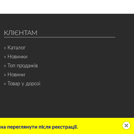
КЛІЄНТАМ
» Каталог
» Новинки
» Топ продажів
» Новини
» Товар у дорозі
а переглянути після реєстрації.