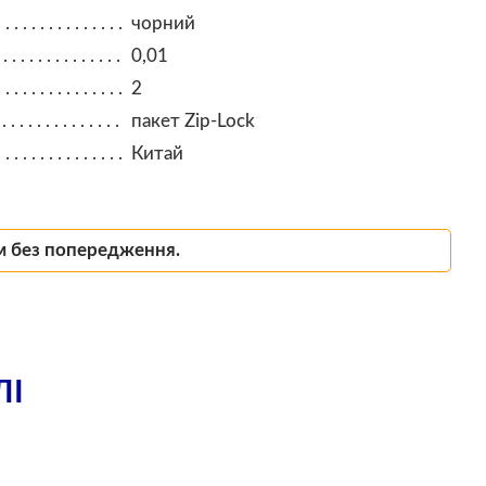
чорний
0,01
2
пакет Zip-Lock
Китай
м без попередження.
ЛІ