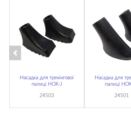
Насадка для трекінгової
Насадка для тре
палиці HOK-J
палиці HOK
24503
24501