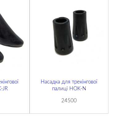
кінгової
Насадка для трекінгової
-JR
палиці HOK-N
24500