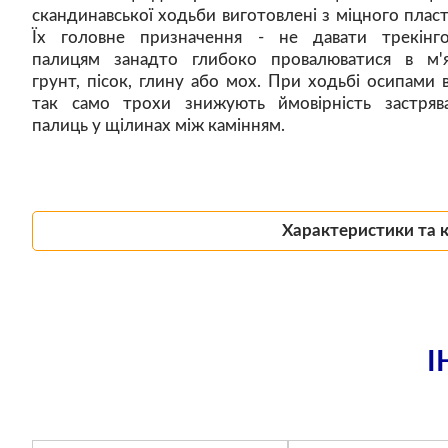
скандинавської ходьби виготовлені з міцного пласт
Їх головне призначення - не давати трекінг
палицям занадто глибоко провалюватися в м'
грунт, пісок, глину або мох. При ходьбі осипами 
так само трохи знижують ймовірність застряв
палиць у щілинах між камінням.
Характеристики та 
І