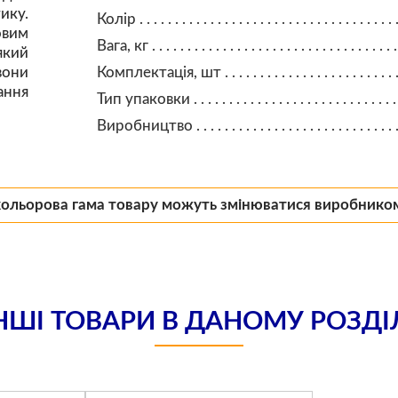
ику.
Колір
овим
Вага, кг
який
вони
Комплектація, шт
ання
Тип упаковки
Виробництво
кольорова гама товару можуть змінюватися виробнико
НШІ ТОВАРИ В ДАНОМУ РОЗДІ