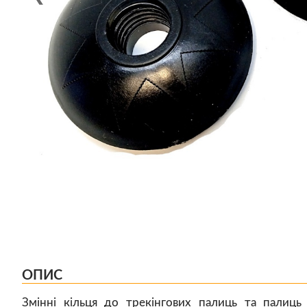
ОПИС
Змінні кільця до трекінгових палиць та палиць