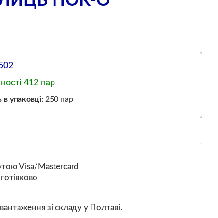
АЛИЦЬ HOK-O
502
вності 412 пар
ь в упаковці:
250 пар
тою Visa/Mastercard
готівково
вантаження зі складу у Полтаві.