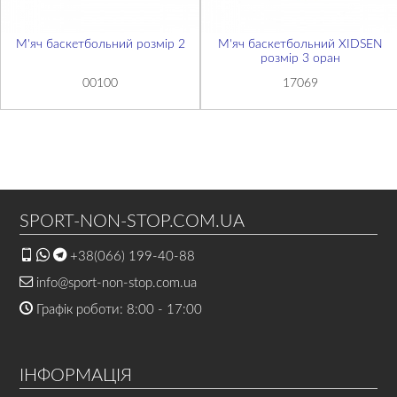
М'яч баскетбольний розмір 2
М'яч баскетбольний XIDSEN
розмір 3 оран
00100
17069
SPORT-NON-STOP.COM.UA
+38(066) 199-40-88
info@sport-non-stop.com.ua
Графік роботи: 8:00 - 17:00
ІНФОРМАЦІЯ