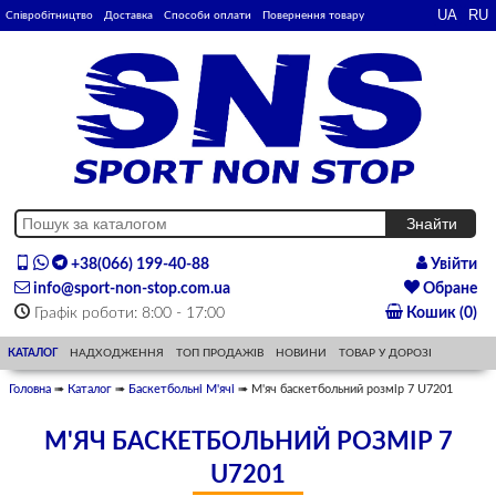
Співробітництво
Доставка
Способи оплати
Повернення товару
+38(066) 199-40-88
Увійти
info@sport-non-stop.com.ua
Обране
Графік роботи: 8:00 - 17:00
Кошик (0)
КАТАЛОГ
НАДХОДЖЕННЯ
ТОП ПРОДАЖІВ
НОВИНИ
ТОВАР У ДОРОЗІ
Головна
➠
Каталог
➠
Баскетбольні М'ячі
➠ М'яч баскетбольний розмір 7 U7201
М'ЯЧ БАСКЕТБОЛЬНИЙ РОЗМІР 7
U7201