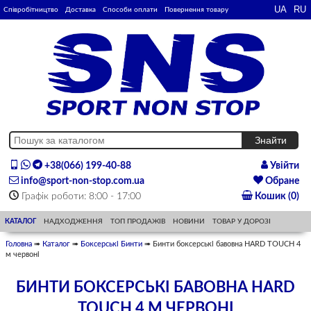
Співробітництво
Доставка
Способи оплати
Повернення товару
+38(066) 199-40-88
Увійти
info@sport-non-stop.com.ua
Обране
Графік роботи: 8:00 - 17:00
Кошик (0)
КАТАЛОГ
НАДХОДЖЕННЯ
ТОП ПРОДАЖІВ
НОВИНИ
ТОВАР У ДОРОЗІ
Головна
➠
Каталог
➠
Боксерські Бинти
➠ Бинти боксерські бавовна HARD TOUCH 4
м червоні
БИНТИ БОКСЕРСЬКІ БАВОВНА HARD
TOUCH 4 М ЧЕРВОНІ