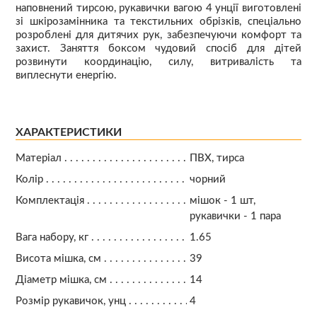
наповнений тирсою, рукавички вагою 4 унції виготовлені
зі шкірозамінника та текстильних обрізків, спеціально
розроблені для дитячих рук, забезпечуючи комфорт та
захист. Заняття боксом чудовий спосіб для дітей
розвинути координацію, силу, витривалість та
виплеснути енергію.
ХАРАКТЕРИСТИКИ
Матеріал
ПВХ, тирса
Колір
чорний
Комплектація
мішок - 1 шт,
рукавички - 1 пара
Вага набору, кг
1.65
Висота мішка, см
39
Діаметр мішка, см
14
Розмір рукавичок, унц
4