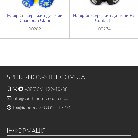
Набір боксерський дитячий
Набір боксерський дитячий Full
Champion Ukrai
Contact ч
00282
00274
SPORT-NON-STOP.COM.UA
+38(066) 199-40-88
info@sport-non-stop.com.ua
Графік роботи: 8:00 - 17:00
ІНФОРМАЦІЯ