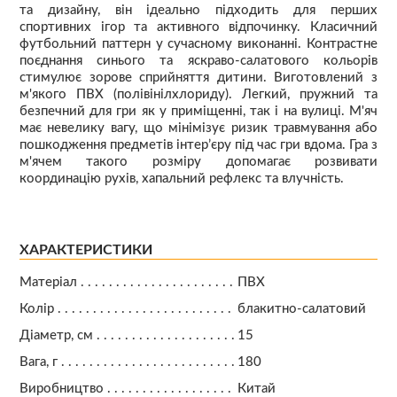
та дизайну, він ідеально підходить для перших
спортивних ігор та активного відпочинку. Класичний
футбольний паттерн у сучасному виконанні. Контрастне
поєднання синього та яскраво-салатового кольорів
стимулює зорове сприйняття дитини. Виготовлений з
м'якого ПВХ (полівінілхлориду). Легкий, пружний та
безпечний для гри як у приміщенні, так і на вулиці. М'яч
має невелику вагу, що мінімізує ризик травмування або
пошкодження предметів інтер’єру під час гри вдома. Гра з
м'ячем такого розміру допомагає розвивати
координацію рухів, хапальний рефлекс та влучність.
ХАРАКТЕРИСТИКИ
Матеріал
ПВХ
Колір
блакитно-салатовий
Діаметр, см
15
Вага, г
180
Виробництво
Китай