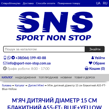
Співробітництво
Доставка
Способи оплати
Повернення товару
+38(066) 199-40-88
Увійти
info@sport-non-stop.com.ua
Обране
Графік роботи: 8:00 - 17:00
Кошик (0)
КАТАЛОГ
НАДХОДЖЕННЯ
ТОП ПРОДАЖІВ
НОВИНИ
ТОВАР У ДОРОЗІ
Головна
➠
Каталог
➠
Дитячі М'ячі
➠ М'яч дитячий діаметр 15 см блакитний A55-FT-
Blue+Yellow
М'ЯЧ ДИТЯЧИЙ ДІАМЕТР 15 СМ
БЛАКИТНИЙ A55-FT- BLUE+YELLOW