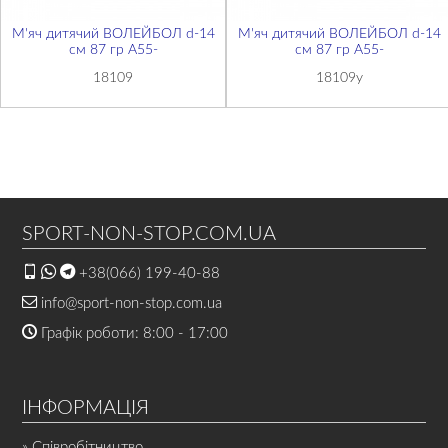
М'яч дитячий ВОЛЕЙБОЛ d-14
М'яч дитячий ВОЛЕЙБОЛ d-14
см 87 гр A55-
см 87 гр A55-
18109
18109y
SPORT-NON-STOP.COM.UA
+38(066) 199-40-88
info@sport-non-stop.com.ua
Графік роботи: 8:00 - 17:00
ІНФОРМАЦІЯ
» Співробітництво