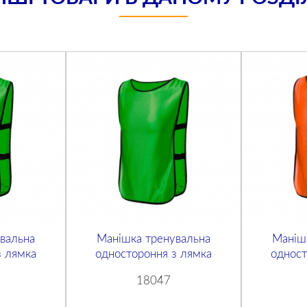
вальна
Манішка тренувальна
Маніш
з лямка
одностороння з лямка
одност
18047