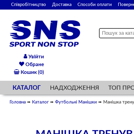
Співробітництво
Доставка
Способи оплати
Поверн
Увійти
Обране
Кошик (0)
КАТАЛОГ
НАДХОДЖЕННЯ
ТОП ПР
Головна
➠
Каталог
➠
Футбольні Манішки
➠ Манішка трену