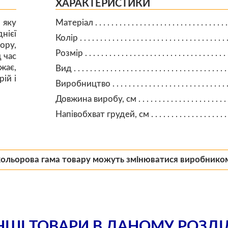
ХАРАКТЕРИСТИКИ
 яку
Матеріал
нієї
Колір
ору,
Розмір
 час
жає,
Вид
ій і
Виробництво
Довжина виробу, см
Напівобхват грудей, см
кольорова гама товару можуть змінюватися виробнико
НШІ ТОВАРИ В ДАНОМУ РОЗДІ