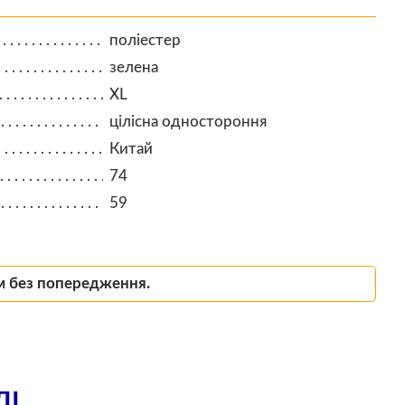
поліестер
зелена
XL
цілісна одностороння
Китай
74
59
м без попередження.
ЛІ