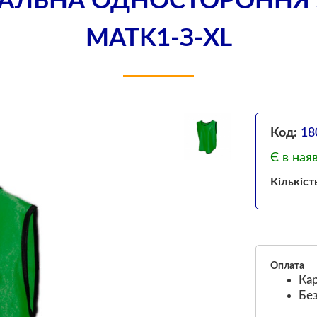
АЛЬНА ОДНОСТОРОННЯ З
MATK1-З-XL
Код:
18
Є в ная
Кількіст
Оплата
Кар
Без