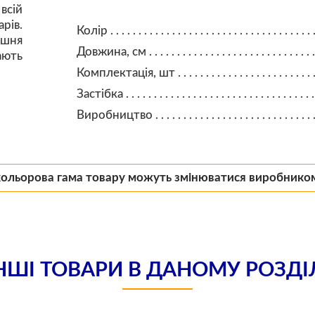
всій
рів.
Колір
ішня
Довжина, см
ають
Комплектація, шт
Застібка
Виробництво
кольорова гама товару можуть змінюватися виробнико
НШІ ТОВАРИ В ДАНОМУ РОЗДІ