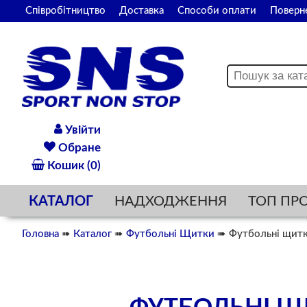
Співробітництво
Доставка
Способи оплати
Поверн
Увійти
Обране
Кошик (0)
КАТАЛОГ
НАДХОДЖЕННЯ
ТОП ПР
Головна
➠
Каталог
➠
Футбольні Щитки
➠ Футбольні щитки