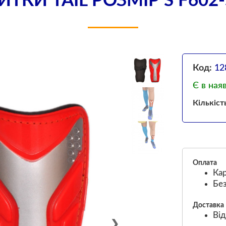
ТКИ TAIL РОЗМІР S F602-
Код:
12
Є в ная
Кількіст
Оплата
Кар
Без
Доставка
Від
❯