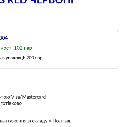
S RED ЧЕРВОНІ
804
вності 102 пар
ь в упаковці:
200 пар
тою Visa/Mastercard
готівково
вантаження зі складу у Полтаві.