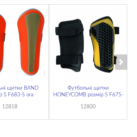
ьні щитки BAND
Футбольні щитки
р S F683-S ora
HONEYCOMB розмір S F675-
H
12818
12800