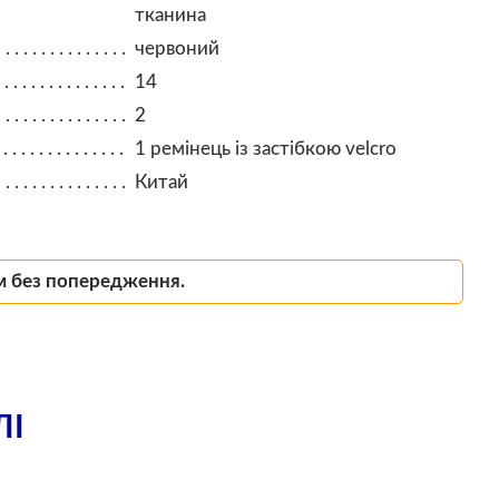
тканина
червоний
14
2
1 ремінець із застібкою velcro
Китай
м без попередження.
ЛІ