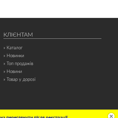
КЛІЄНТАМ
» Каталог
» Новинки
» Топ продажів
» Новини
» Товар у дорозі
а переглянути після реєстрації.