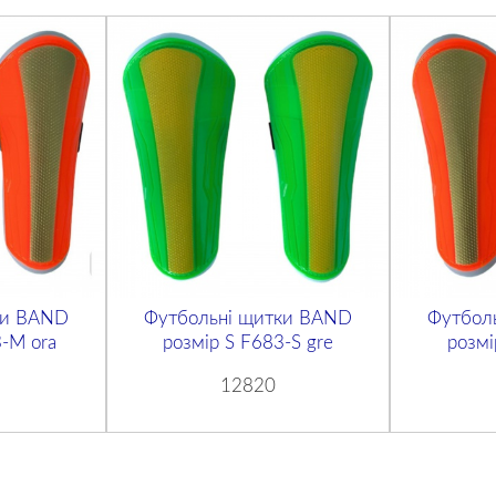
ки BAND
Футбольні щитки BAND
Футбол
-M ora
розмір S F683-S gre
розмі
12820