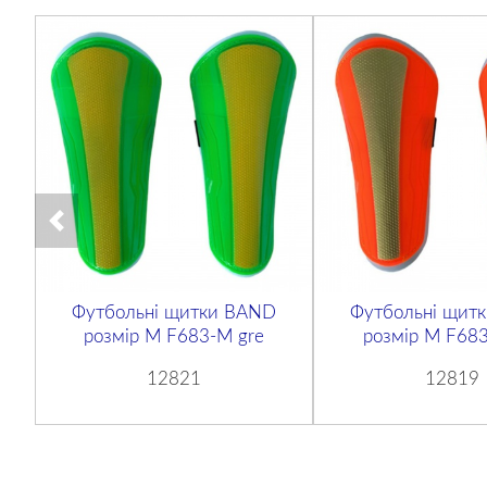
Футбольні щитки BAND
Футбольні щит
розмір M F683-M gre
розмір M F683
12821
12819