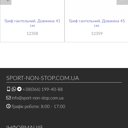
Гриф гантельний. Довжина 41
Гриф гантельний. Довжина 45
см
см.
12358
12359
SPORT-NON-STOP.COM.UA
+38(066) 199-40-88
info@sport-non-stop.com.ua
Графік роботи: 8:00 - 17:00
ІНФОРМАЦІЯ