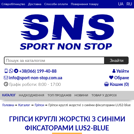
Співробітництво
Доставка
Способи оплати
Повернення товару
+38(066) 199-40-88
Увійти
info@sport-non-stop.com.ua
Обране
Графік роботи: 8:00 - 17:00
Кошик (0)
КАТАЛОГ
НАДХОДЖЕННЯ
ТОП ПРОДАЖІВ
НОВИНИ
ТОВАР У ДОРОЗІ
Головна
➠
Каталог
➠
Гріпси
➠ Гріпси круглі жорсткі з синіми фіксаторами LUS2-blue
ГРІПСИ КРУГЛІ ЖОРСТКІ З СИНІМИ
ФІКСАТОРАМИ LUS2-BLUE