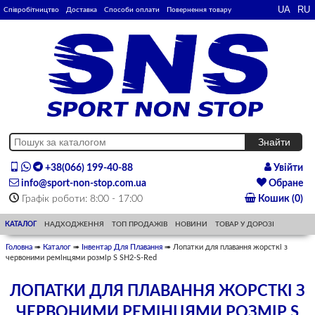
Співробітництво
Доставка
Способи оплати
Повернення товару
+38(066) 199-40-88
Увійти
info@sport-non-stop.com.ua
Обране
Графік роботи: 8:00 - 17:00
Кошик (0)
КАТАЛОГ
НАДХОДЖЕННЯ
ТОП ПРОДАЖІВ
НОВИНИ
ТОВАР У ДОРОЗІ
Головна
➠
Каталог
➠
Інвентар Для Плавання
➠ Лопатки для плавання жорсткі з
червоними ремінцями розмір S SH2-S-Red
ЛОПАТКИ ДЛЯ ПЛАВАННЯ ЖОРСТКІ З
ЧЕРВОНИМИ РЕМІНЦЯМИ РОЗМІР S