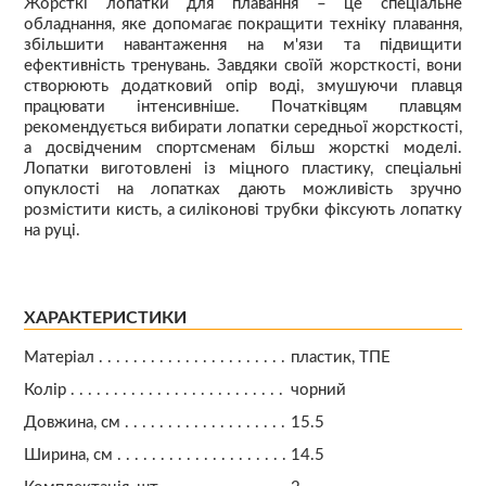
Жорсткі лопатки для плавання – це спеціальне
обладнання, яке допомагає покращити техніку плавання,
збільшити навантаження на м'язи та підвищити
ефективність тренувань. Завдяки своїй жорсткості, вони
створюють додатковий опір воді, змушуючи плавця
працювати інтенсивніше. Початківцям плавцям
рекомендується вибирати лопатки середньої жорсткості,
а досвідченим спортсменам більш жорсткі моделі.
Лопатки виготовлені із міцного пластику, спеціальні
опуклості на лопатках дають можливість зручно
розмістити кисть, а силіконові трубки фіксують лопатку
на руці.
ХАРАКТЕРИСТИКИ
Матеріал
пластик, ТПЕ
Колір
чорний
Довжина, см
15.5
Ширина, см
14.5