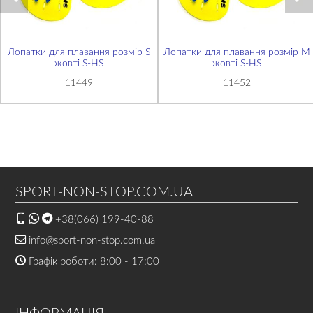
Лопатки для плавання розмір S
Лопатки для плавання розмір М
жовті S-HS
жовті S-HS
11449
11452
SPORT-NON-STOP.COM.UA
+38(066) 199-40-88
info@sport-non-stop.com.ua
Графік роботи: 8:00 - 17:00