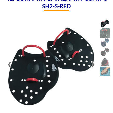
SH2-S-RED
❮
❯