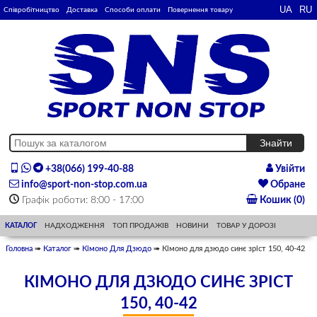
Співробітництво
Доставка
Способи оплати
Повернення товару
+38(066) 199-40-88
Увійти
info@sport-non-stop.com.ua
Обране
Графік роботи: 8:00 - 17:00
Кошик (0)
КАТАЛОГ
НАДХОДЖЕННЯ
ТОП ПРОДАЖІВ
НОВИНИ
ТОВАР У ДОРОЗІ
Головна
➠
Каталог
➠
Кімоно Для Дзюдо
➠ Кімоно для дзюдо синє зріст 150, 40-42
КІМОНО ДЛЯ ДЗЮДО СИНЄ ЗРІСТ
150, 40-42