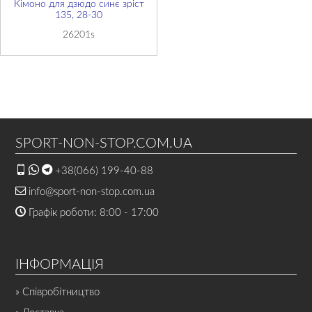
Кімоно для дзюдо синє зріст
135, 28-30
26201s
SPORT-NON-STOP.COM.UA
+38(066) 199-40-88
info@sport-non-stop.com.ua
Графік роботи: 8:00 - 17:00
ІНФОРМАЦІЯ
» Співробітництво