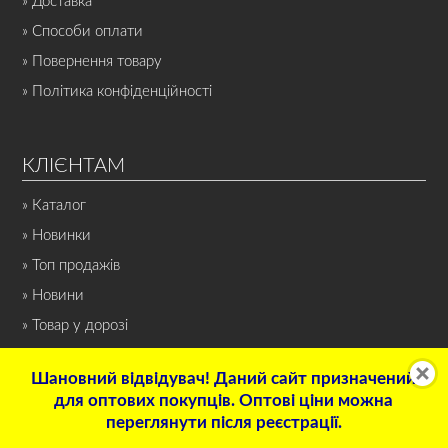
» Доставка
» Способи оплати
» Повернення товару
» Політика конфіденційності
КЛІЄНТАМ
» Каталог
» Новинки
» Топ продажів
» Новини
» Товар у дорозі
Шановний відвідувач! Даний сайт призначений
для оптових покупців. Оптові ціни можна
переглянути після реєстрації.
© 2022 Інтернет-магазин «СПОРТ-НОН-СТОП». Всі права захищені.