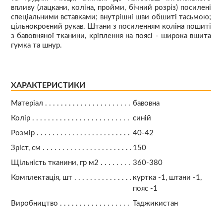
впливу (лацкани, коліна, пройми, бічний розріз) посилені
спеціальними вставками; внутрішні шви обшиті тасьмою;
цільнокроєний рукав. Штани з посиленням коліна пошиті
з бавовняної тканини, кріплення на поясі - широка вшита
гумка та шнур.
ХАРАКТЕРИСТИКИ
Матеріал
бавовна
Колір
синій
Розмір
40-42
Зріст, см
150
Щільність тканини, гр м2
360-380
Комплектація, шт
куртка -1, штани -1,
пояс -1
Виробництво
Таджикистан