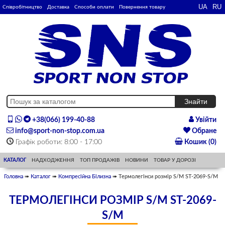
Співробітництво
Доставка
Способи оплати
Повернення товару
+38(066) 199-40-88
Увійти
info@sport-non-stop.com.ua
Обране
Графік роботи: 8:00 - 17:00
Кошик (0)
КАТАЛОГ
НАДХОДЖЕННЯ
ТОП ПРОДАЖІВ
НОВИНИ
ТОВАР У ДОРОЗІ
Головна
➠
Каталог
➠
Компресійна Білизна
➠ Термолегінси розмір S/M ST-2069-S/M
ТЕРМОЛЕГІНСИ РОЗМІР S/M ST-2069-
S/M