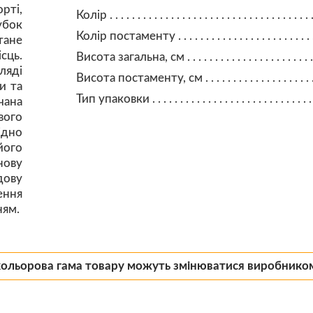
рті,
Колір
убок
Колір постаменту
тане
сць.
Висота загальна, см
ляді
Висота постаменту, см
и та
Тип упаковки
чана
вого
ідно
його
нову
дову
ення
ням.
кольорова гама товару можуть змінюватися виробнико