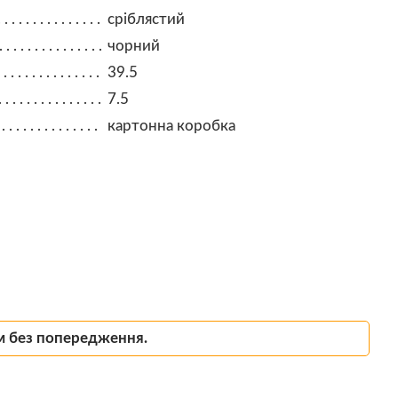
сріблястий
чорний
39.5
7.5
картонна коробка
м без попередження.