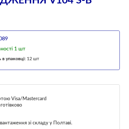
ДЖЕННЯ V104 S-В
089
вності 1 шт
ь в упаковці:
12 шт
тою Visa/Mastercard
готівково
вантаження зі складу у Полтаві.