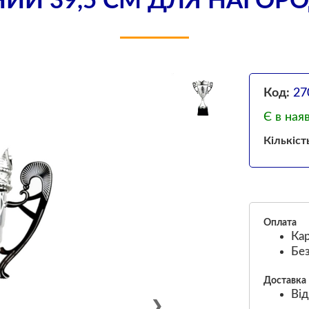
ИЙ 39,5 СМ ДЛЯ НАГОРО
Код:
27
Є в ная
Кількіст
Оплата
Кар
Без
Доставка
Від
❯