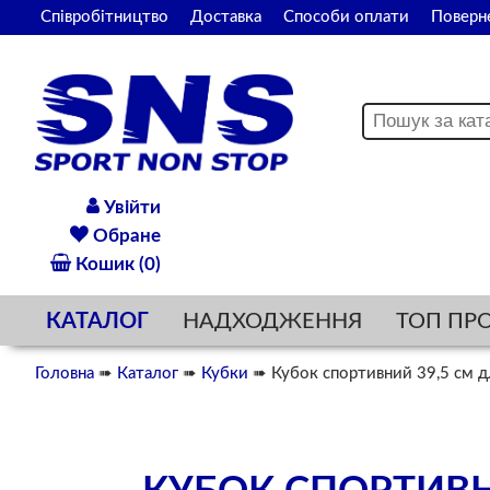
Співробітництво
Доставка
Способи оплати
Поверн
Увійти
Обране
Кошик (0)
КАТАЛОГ
НАДХОДЖЕННЯ
ТОП ПР
Головна
➠
Каталог
➠
Кубки
➠ Кубок спортивний 39,5 см д