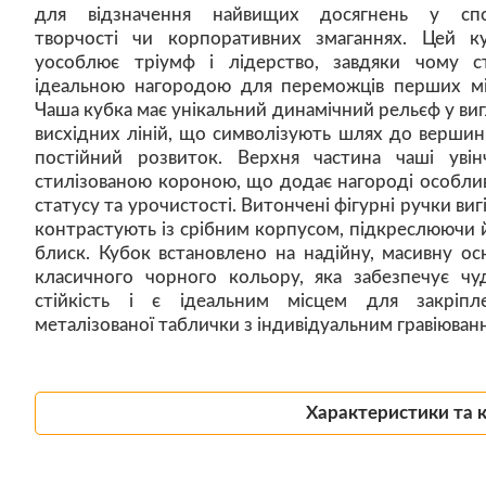
для відзначення найвищих досягнень у спо
творчості чи корпоративних змаганнях. Цей к
уособлює тріумф і лідерство, завдяки чому с
ідеальною нагородою для переможців перших мі
Чаша кубка має унікальний динамічний рельєф у виг
висхідних ліній, що символізують шлях до вершин
постійний розвиток. Верхня частина чаші увін
стилізованою короною, що додає нагороді особли
статусу та урочистості. Витончені фігурні ручки виг
контрастують із срібним корпусом, підкреслюючи 
блиск. Кубок встановлено на надійну, масивну ос
класичного чорного кольору, яка забезпечує чу
стійкість і є ідеальним місцем для закріпл
металізованої таблички з індивідуальним гравіюван
Характеристики та 