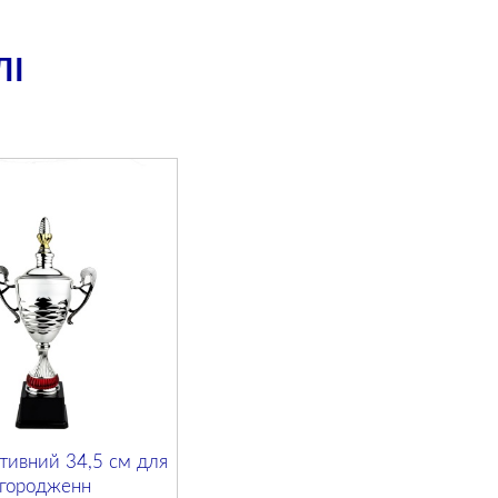
ЛІ
тивний 34,5 см для
агородженн