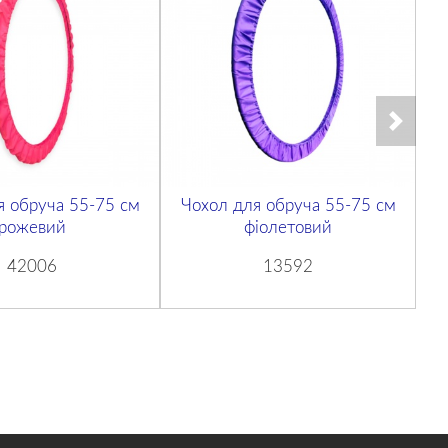
я обруча 55-75 см
Чохол для обруча 55-75 см
Ч
рожевий
фіолетовий
42006
13592