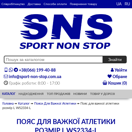
Співробітництво
Доставка
Способи оплати
Повернення товару
+38(066) 199-40-88
Увійти
info@sport-non-stop.com.ua
Обране
Графік роботи: 8:00 - 17:00
Кошик (0)
КАТАЛОГ
НАДХОДЖЕННЯ
ТОП ПРОДАЖІВ
НОВИНИ
ТОВАР У ДОРОЗІ
Головна
➠
Каталог
➠
Пояси Для Важкої Атлетики
➠ Пояс для важкої атлетики
розмір L WS2334-L
ПОЯС ДЛЯ ВАЖКОЇ АТЛЕТИКИ
РОЗМІР L WS2334-L