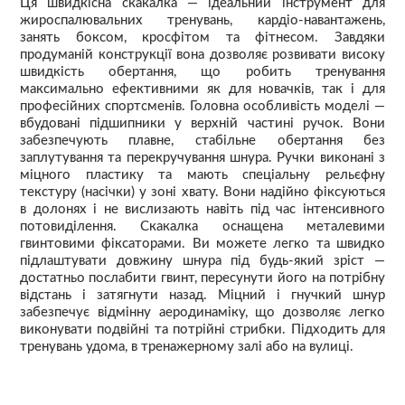
Ця швидкісна скакалка — ідеальний інструмент для
жироспалювальних тренувань, кардіо-навантажень,
занять боксом, кросфітом та фітнесом. Завдяки
продуманій конструкції вона дозволяє розвивати високу
швидкість обертання, що робить тренування
максимально ефективними як для новачків, так і для
професійних спортсменів. Головна особливість моделі —
вбудовані підшипники у верхній частині ручок. Вони
забезпечують плавне, стабільне обертання без
заплутування та перекручування шнура. Ручки виконані з
міцного пластику та мають спеціальну рельєфну
текстуру (насічки) у зоні хвату. Вони надійно фіксуються
в долонях і не вислизають навіть під час інтенсивного
потовиділення. Скакалка оснащена металевими
гвинтовими фіксаторами. Ви можете легко та швидко
підлаштувати довжину шнура під будь-який зріст —
достатньо послабити гвинт, пересунути його на потрібну
відстань і затягнути назад. Міцний і гнучкий шнур
забезпечує відмінну аеродинаміку, що дозволяє легко
виконувати подвійні та потрійні стрибки. Підходить для
тренувань удома, в тренажерному залі або на вулиці.