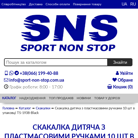
Співробітництво
Доставка
Способи оплати
Повернення товару
+38(066) 199-40-88
Увійти
info@sport-non-stop.com.ua
Обране
Графік роботи: 8:00 - 17:00
Кошик (0)
КАТАЛОГ
НАДХОДЖЕННЯ
ТОП ПРОДАЖІВ
НОВИНИ
ТОВАР У ДОРОЗІ
Головна
➠
Каталог
➠
Скакалки
➠ Скакалка дитяча з пластмасовими ручками 10 шт в
упаковці TS-1938-Black
СКАКАЛКА ДИТЯЧА З
ПЛАСТМАСОВИМИ РУЧКАМИ 10 ШТ В