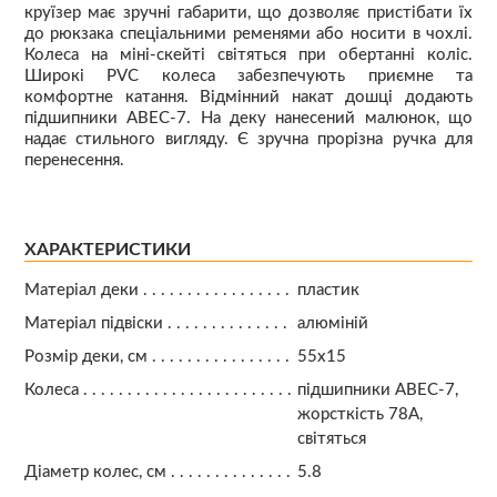
круїзер має зручні габарити, що дозволяє пристібати їх
до рюкзака спеціальними ременями або носити в чохлі.
Колеса на міні-скейті світяться при обертанні коліс.
Широкі PVC колеса забезпечують приємне та
комфортне катання. Відмінний накат дошці додають
підшипники ABEC-7. На деку нанесений малюнок, що
надає стильного вигляду. Є зручна прорізна ручка для
перенесення.
ХАРАКТЕРИСТИКИ
Матеріал деки
пластик
Матеріал підвіски
алюміній
Розмір деки, см
55х15
Колеса
підшипники АВЕС-7,
жорсткість 78А,
світяться
Діаметр колес, см
5.8