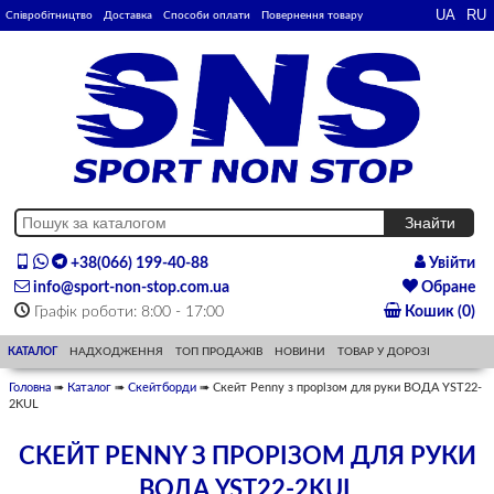
Співробітництво
Доставка
Способи оплати
Повернення товару
+38(066) 199-40-88
Увійти
info@sport-non-stop.com.ua
Обране
Графік роботи: 8:00 - 17:00
Кошик (0)
КАТАЛОГ
НАДХОДЖЕННЯ
ТОП ПРОДАЖІВ
НОВИНИ
ТОВАР У ДОРОЗІ
Головна
➠
Каталог
➠
Скейтборди
➠ Скейт Penny з прорізом для руки ВОДА YST22-
2KUL
СКЕЙТ PENNY З ПРОРІЗОМ ДЛЯ РУКИ
ВОДА YST22-2KUL