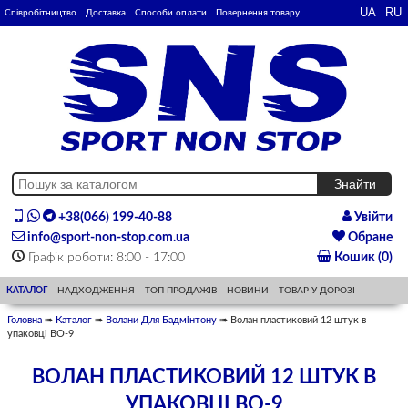
Співробітництво
Доставка
Способи оплати
Повернення товару
+38(066) 199-40-88
Увійти
info@sport-non-stop.com.ua
Обране
Графік роботи: 8:00 - 17:00
Кошик (0)
КАТАЛОГ
НАДХОДЖЕННЯ
ТОП ПРОДАЖІВ
НОВИНИ
ТОВАР У ДОРОЗІ
Головна
➠
Каталог
➠
Волани Для Бадмінтону
➠ Волан пластиковий 12 штук в
упаковці BO-9
ВОЛАН ПЛАСТИКОВИЙ 12 ШТУК В
УПАКОВЦІ BO-9