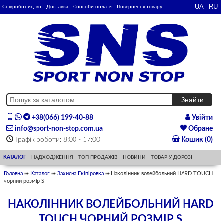
Співробітництво
Доставка
Способи оплати
Повернення товару
+38(066) 199-40-88
Увійти
info@sport-non-stop.com.ua
Обране
Графік роботи: 8:00 - 17:00
Кошик (0)
КАТАЛОГ
НАДХОДЖЕННЯ
ТОП ПРОДАЖІВ
НОВИНИ
ТОВАР У ДОРОЗІ
Головна
➠
Каталог
➠
Захисна Екіпіровка
➠ Наколінник волейбольний HARD TOUCH
чорний розмір S
НАКОЛІННИК ВОЛЕЙБОЛЬНИЙ HARD
TOUCH ЧОРНИЙ РОЗМІР S