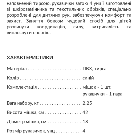
наповнений тирсою, рукавички вагою 4 унції виготовлені
зі шкірозамінника та текстильних обрізків, спеціально
розроблені для дитячих рук, забезпечуючи комфорт та
захист. Заняття боксом чудовий спосіб для дітей
розвинути координацію, силу, витривалість та
виплеснути енергію.
ХАРАКТЕРИСТИКИ
Матеріал
ПВХ, тирса
Колір
синій
Комплектація
мішок - 1 шт,
рукавички - 1 пара
Вага набору, кг
2.25
Висота мішка, см
42
Діаметр мішка, см
18
Розмір рукавичок, унц
4