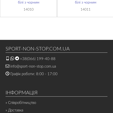
білі з чорним
білі з чорним
14010
14011
SPORT-NON-STOP.COM.UA
+38(066) 199-40-88
info@sport-non-stop.com.ua
Графік роботи: 8:00 - 17:00
ІНФОРМАЦІЯ
» Співробітництво
» Доставка