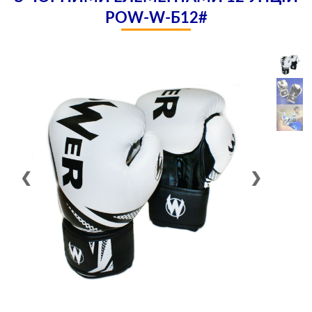
POW-W-Б12#
❮
❯