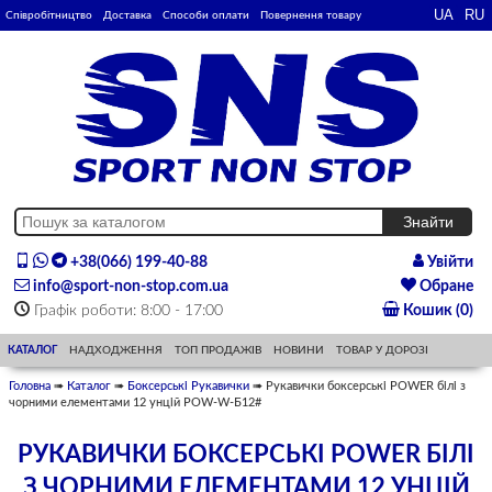
Співробітництво
Доставка
Способи оплати
Повернення товару
+38(066) 199-40-88
Увійти
info@sport-non-stop.com.ua
Обране
Графік роботи: 8:00 - 17:00
Кошик (0)
КАТАЛОГ
НАДХОДЖЕННЯ
ТОП ПРОДАЖІВ
НОВИНИ
ТОВАР У ДОРОЗІ
Головна
➠
Каталог
➠
Боксерські Рукавички
➠ Рукавички боксерські POWER білі з
чорними елементами 12 унцій POW-W-Б12#
РУКАВИЧКИ БОКСЕРСЬКІ POWER БІЛІ
З ЧОРНИМИ ЕЛЕМЕНТАМИ 12 УНЦІЙ