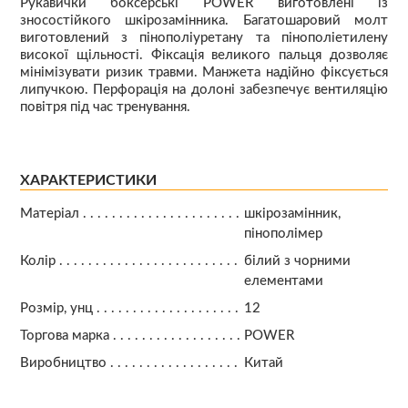
Рукавички боксерські POWER виготовлені із
зносостійкого шкірозамінника. Багатошаровий молт
виготовлений з пінополіуретану та пінополіетилену
високої щільності. Фіксація великого пальця дозволяє
мінімізувати ризик травми. Манжета надійно фіксується
липучкою. Перфорація на долоні забезпечує вентиляцію
повітря під час тренування.
ХАРАКТЕРИСТИКИ
Матеріал
шкірозамінник,
пінополімер
Колір
білий з чорними
елементами
Розмір, унц
12
Торгова марка
POWER
Виробництво
Китай