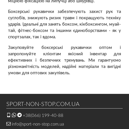
міцною фіксацією на липучці або шнурівці.
Боксерські рукавички забезпечують захист рук та
суглобів, знижують ризик травм і покращують техніку
ударів. Ідеальні для занять боксом, кікбоксингом, муай-
тай, фітнес-боксом та іншими єдиноборствами - як у
спортзалах, так і вдома.
Закуповуйте боксерські рукавички оптом і
запропонуйте клієнтам якісний інвентар для
ефективних і безпечних тренувань. Ми гарантуємо
різноманітність моделей, надійні матеріали та вигідні
умови для оптових закупівель.
SPORT-NON-STOP.COM.UA
+38(066) 199-40-88
info@sport-non-stop.com.ua