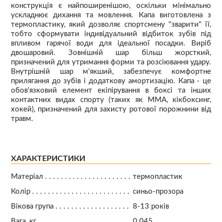
конструкція є найпоширенішою, оскільки мінімально
ускладнює дихання та мовлення. Капа виготовлена з
термопластику, який дозволяє спортсмену "зварити" її,
тобто сформувати індивідуальний відбиток зубів під
впливом гарячої води для ідеальної посадки. Виріб
двошаровий. Зовнішній шар більш жорсткий,
призначений для утримання форми та розсіювання удару.
Внутрішній шар м'якший, забезпечує комфортне
прилягання до зубів і додаткову амортизацію. Капа - це
обов'язковий елемент екіпірування в боксі та інших
контактних видах спорту (таких як ММА, кікбоксинг,
хокей), призначений для захисту ротової порожнини від
травм.
ХАРАКТЕРИСТИКИ
Матеріал
термопластик
Колір
синьо-прозора
Вікова група
8-13 років
Вага, кг
0.045