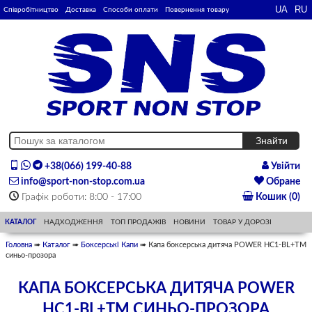
Співробітництво
Доставка
Способи оплати
Повернення товару
+38(066) 199-40-88
Увійти
info@sport-non-stop.com.ua
Обране
Графік роботи: 8:00 - 17:00
Кошик (0)
КАТАЛОГ
НАДХОДЖЕННЯ
ТОП ПРОДАЖІВ
НОВИНИ
ТОВАР У ДОРОЗІ
Головна
➠
Каталог
➠
Боксерські Капи
➠ Капа боксерська дитяча POWER HC1-BL+TM
синьо-прозора
КАПА БОКСЕРСЬКА ДИТЯЧА POWER
HC1-BL+TM СИНЬО-ПРОЗОРА