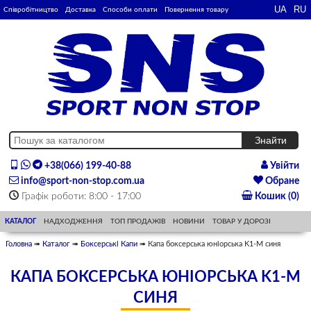
Співробітництво
Доставка
Способи оплати
Повернення товару
+38(066) 199-40-88
Увійти
info@sport-non-stop.com.ua
Обране
Графік роботи: 8:00 - 17:00
Кошик (0)
КАТАЛОГ
НАДХОДЖЕННЯ
ТОП ПРОДАЖІВ
НОВИНИ
ТОВАР У ДОРОЗІ
Головна
➠
Каталог
➠
Боксерські Капи
➠ Капа боксерська юніорська K1-M синя
КАПА БОКСЕРСЬКА ЮНІОРСЬКА K1-M
СИНЯ