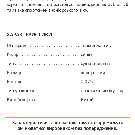
верхньої щелепи, що запобігає пошкодженню зубів, губ
та язика спортсменів юніорського віку.
ХАРАКТЕРИСТИКИ
Матеріал
термопластик
Колір
синій
Тип
однощелепна
Розмір
юніорський
Вага, кг
0.025
Тип упаковки
пластиковий футляр
Виробництво
Китай
Характеристики та кольорова гама товару можуть
змінюватися виробником без попередження.