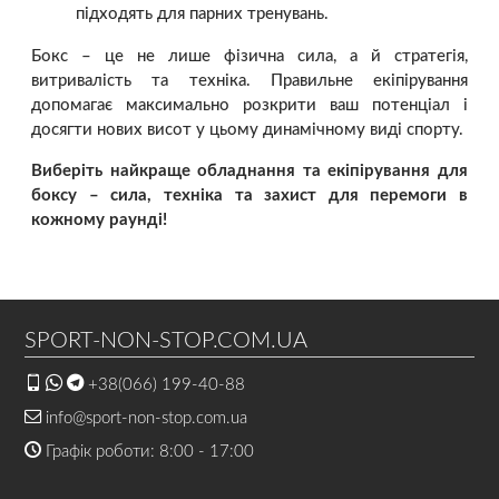
підходять для парних тренувань.
Бокс – це не лише фізична сила, а й стратегія,
витривалість та техніка. Правильне екіпірування
допомагає максимально розкрити ваш потенціал і
досягти нових висот у цьому динамічному виді спорту.
Виберіть найкраще обладнання та екіпірування для
боксу – сила, техніка та захист для перемоги в
кожному раунді!
SPORT-NON-STOP.COM.UA
+38(066) 199-40-88
info@sport-non-stop.com.ua
Графік роботи: 8:00 - 17:00