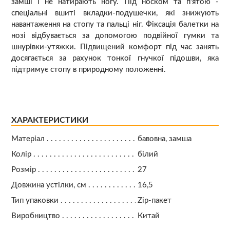
замші і не натирають ногу. Під носком та п'ятою -
спеціальні вшиті вкладки-подушечки, які знижують
навантаження на стопу та пальці ніг. Фіксація балетки на
нозі відбувається за допомогою подвійної гумки та
шнурівки-утяжки. Підвищений комфорт під час занять
досягається за рахунок тонкої гнучкої підошви, яка
підтримує стопу в природному положенні.
ХАРАКТЕРИСТИКИ
Матеріал
бавовна, замша
Колір
білий
Розмір
27
Довжина устілки, см
16,5
Тип упаковки
Zip-пакет
Виробництво
Китай