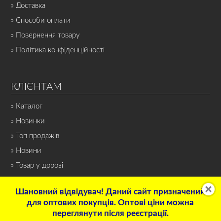
» Доставка
» Способи оплати
» Повернення товару
» Політика конфіденційності
КЛІЄНТАМ
» Каталог
» Новинки
» Топ продажів
» Новини
» Товар у дорозі
Шановний відвідувач! Даний сайт призначений
для оптових покупців. Оптові ціни можна
переглянути після реєстрації.
© 2022 Інтернет-магазин «СПОРТ-НОН-СТОП». Всі права захищені.