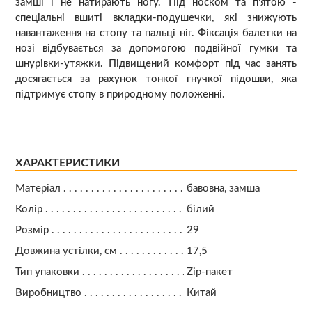
замші і не натирають ногу. Під носком та п'ятою -
спеціальні вшиті вкладки-подушечки, які знижують
навантаження на стопу та пальці ніг. Фіксація балетки на
нозі відбувається за допомогою подвійної гумки та
шнурівки-утяжки. Підвищений комфорт під час занять
досягається за рахунок тонкої гнучкої підошви, яка
підтримує стопу в природному положенні.
ХАРАКТЕРИСТИКИ
Матеріал
бавовна, замша
Колір
білий
Розмір
29
Довжина устілки, см
17,5
Тип упаковки
Zip-пакет
Виробництво
Китай