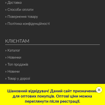
» Доставка
» Способи оплати
» Повернення товару
» Політика конфіденційності
КЛІЄНТАМ
» Каталог
» Новинки
» Топ продажів
» Новини
» Товар у дорозі
Шановний відвідувач! Даний сайт призначений
для оптових покупців. Оптові ціни можна
переглянути після реєстрації.
© 2022 Інтернет-магазин «СПОРТ-НОН-СТОП». Всі права захищені.