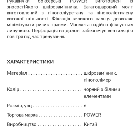
Рукавички боксерські POWER виготовлені із
зносостійкого шкірозамінника. Багатошаровий молт
виготовлений з пінополіуретану та пінополіетилену
високої щільності. Фіксація великого пальця дозволяє
мінімізувати ризик травми. Манжета надійно фіксується
липучкою. Перфорація на долоні забезпечує вентиляцію
повітря під час тренування.
ХАРАКТЕРИСТИКИ
Матеріал
шкірозамінник,
пінополімер
Колір
чорний з білими
елементами
Розмір, унц
6
Торгова марка
POWER
Виробництво
Китай