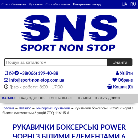
Співробітництво
Доставка
Способи оплати
Повернення товару
+38(066) 199-40-88
Увійти
info@sport-non-stop.com.ua
Обране
Графік роботи: 8:00 - 17:00
Кошик (0)
КАТАЛОГ
НАДХОДЖЕННЯ
ТОП ПРОДАЖІВ
НОВИНИ
ТОВАР У ДОРОЗІ
Головна
➠
Каталог
➠
Боксерські Рукавички
➠ Рукавички боксерські POWER чорні з
білими елементами 6 унцій ZTQ-116 ЧБ-6
РУКАВИЧКИ БОКСЕРСЬКІ POWER
ЧОРНІ З БІЛИМИ ЕЛЕМЕНТАМИ 6