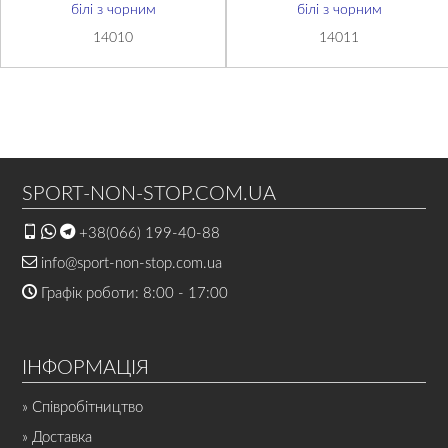
білі з чорним
білі з чорним
14010
14011
SPORT-NON-STOP.COM.UA
+38(066) 199-40-88
info@sport-non-stop.com.ua
Графік роботи: 8:00 - 17:00
ІНФОРМАЦІЯ
» Співробітництво
» Доставка