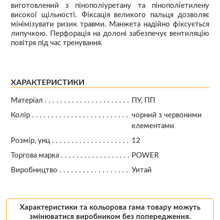
виготовлений з пінополіуретану та пінополіетилену
високої щільності. Фіксація великого пальця дозволяє
мінімізувати ризик травми. Манжета надійно фіксується
липучкою. Перфорація на долоні забезпечує вентиляцію
повітря під час тренування.
ХАРАКТЕРИСТИКИ
Матеріал
ПУ, ПП
Колір
чорний з червоними
елементами
Розмір, унц
12
Торгова марка
POWER
Виробництво
Уитай
Характеристики та кольорова гама товару можуть
змінюватися виробником без попередження.