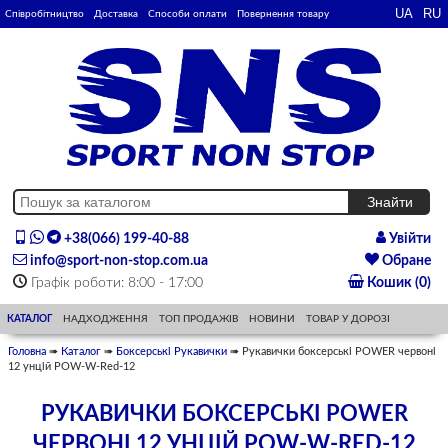
Співробітництво
Доставка
Способи оплати
Повернення товару
+38(066) 199-40-88
Увійти
info@sport-non-stop.com.ua
Обране
Графік роботи: 8:00 - 17:00
Кошик (0)
КАТАЛОГ
НАДХОДЖЕННЯ
ТОП ПРОДАЖІВ
НОВИНИ
ТОВАР У ДОРОЗІ
Головна
➠
Каталог
➠
Боксерські Рукавички
➠ Рукавички боксерські POWER червоні
12 унцій POW-W-Red-12
РУКАВИЧКИ БОКСЕРСЬКІ POWER
ЧЕРВОНІ 12 УНЦІЙ POW-W-RED-12