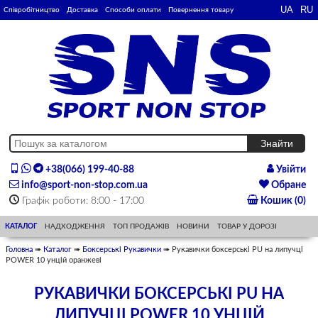
Співробітництво
Доставка
Способи оплати
Повернення товару
+38(066) 199-40-88
Увійти
info@sport-non-stop.com.ua
Обране
Графік роботи: 8:00 - 17:00
Кошик (0)
КАТАЛОГ
НАДХОДЖЕННЯ
ТОП ПРОДАЖІВ
НОВИНИ
ТОВАР У ДОРОЗІ
Головна
➠
Каталог
➠
Боксерські Рукавички
➠ Рукавички боксерські PU на липучці
POWER 10 унцій оранжеві
РУКАВИЧКИ БОКСЕРСЬКІ PU НА
ЛИПУЧЦІ POWER 10 УНЦІЙ