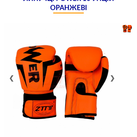
ОРАНЖЕВІ
❮
❯