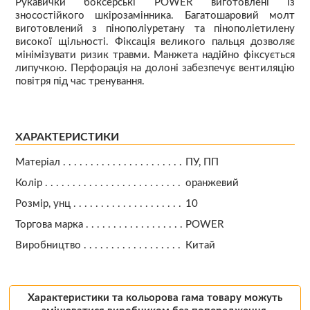
Рукавички боксерські POWER виготовлені із
зносостійкого шкірозамінника. Багатошаровий молт
виготовлений з пінополіуретану та пінополіетилену
високої щільності. Фіксація великого пальця дозволяє
мінімізувати ризик травми. Манжета надійно фіксується
липучкою. Перфорація на долоні забезпечує вентиляцію
повітря під час тренування.
ХАРАКТЕРИСТИКИ
Матеріал
ПУ, ПП
Колір
оранжевий
Розмір, унц
10
Торгова марка
POWER
Виробництво
Китай
Характеристики та кольорова гама товару можуть